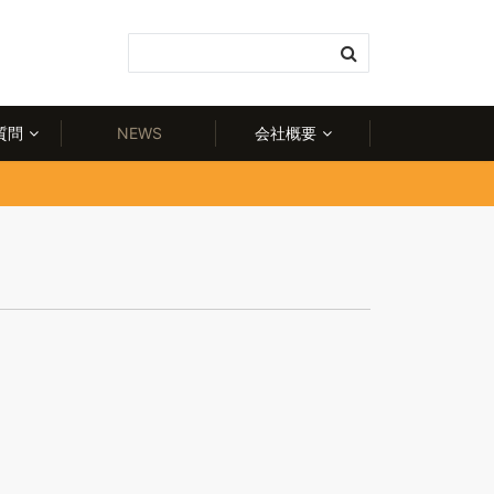
質問
NEWS
会社概要